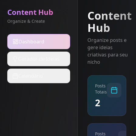
Content Hub
Content
Organize & Create
Hub
Organize posts e
Dashboard
gere ideias
criativas para seu
Gerador de Ideias
nicho
Calendário
Posts
Totais
2
Posts