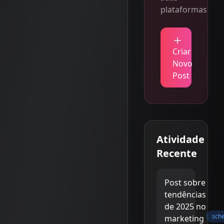
plataformas
Criar
Novo
Post
Atividade
Recente
Post sobre
tendências
de 2025 no
sch
marketing