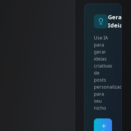
Gerar
Ideias
Use IA
para
gerar
ideias
criativas
de
posts
personalizadas
para
seu
nicho