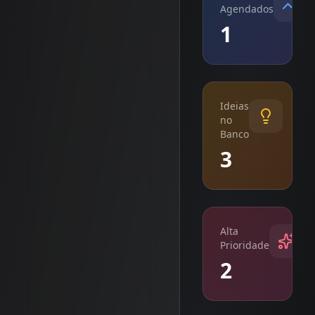
Agendados
1
Ideias
no
Banco
3
Alta
Prioridade
2