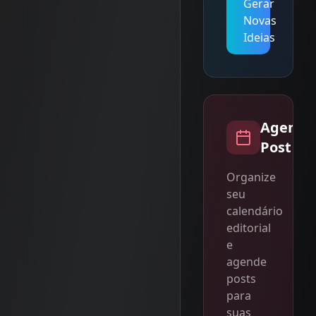
Gerar
Novas
Ideias
Agenda
Post
Organize
seu
calendário
editorial
e
agende
posts
para
suas